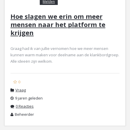
Melden
Hoe slagen we erin om meer
mensen naar het platform te
krijgen
Graag had ik van jullie vernomen hoe we meer mensen
kunnen warm maken voor deelname aan de klankbordgroep.
Alle ideeën zijn welkom.
0
Vraag
9 jaren geleden
0 Reacties
Beheerder