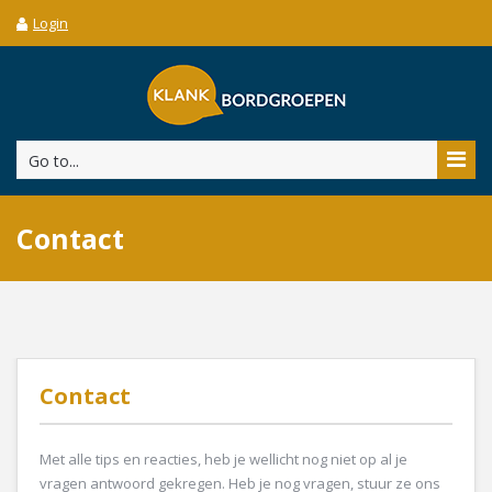
Login
Go to...
Contact
Contact
Met alle tips en reacties, heb je wellicht nog niet op al je
vragen antwoord gekregen. Heb je nog vragen, stuur ze ons