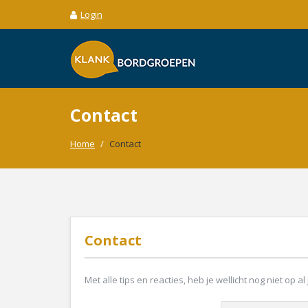
Login
Contact
Home
/
Contact
Contact
Met alle tips en reacties, heb je wellicht nog niet o