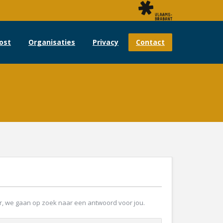
ost
Organisaties
Privacy
Contact
oor, we gaan op zoek naar een antwoord voor jou.