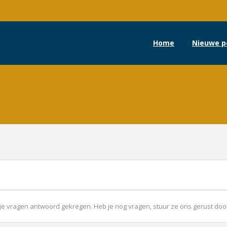
Home
Nieuwe p
p al je vragen antwoord gekregen. Heb je nog vragen, stuur ze ons gerust d