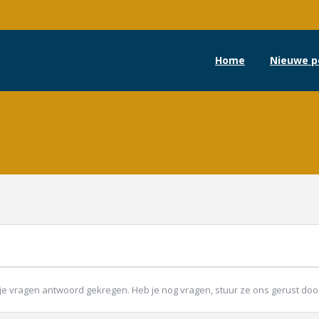
Home
Nieuwe p
p al je vragen antwoord gekregen. Heb je nog vragen, stuur ze ons gerust d