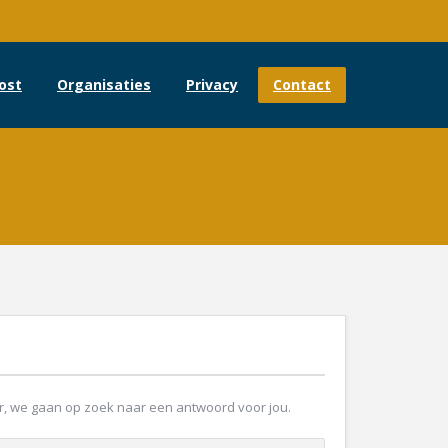
ost
Organisaties
Privacy
Contact
oor, we gaan op zoek naar een antwoord voor jou.