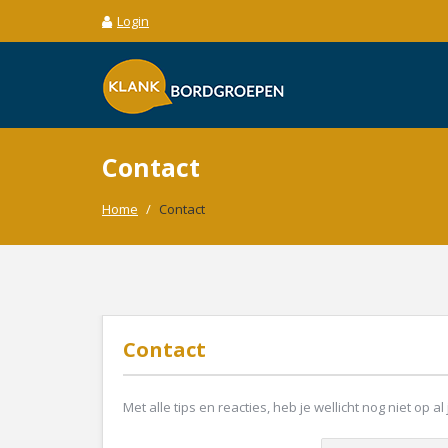
Login
Contact
Home
/
Contact
Contact
Met alle tips en reacties, heb je wellicht nog niet o