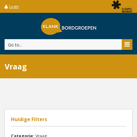
Login
Go to...
Vraag
Huidige Filters
Categorie:
Vraag