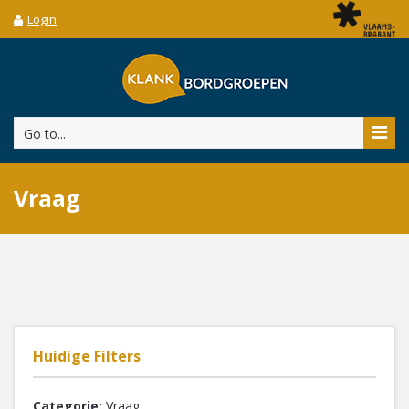
Login
Go to...
Vraag
Huidige Filters
Categorie:
Vraag