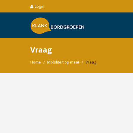
Login
Vraag
Home
/
Mobiliteit op maat
/
Vraag