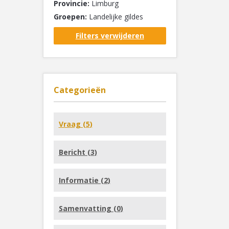
Provincie:
Limburg
Groepen:
Landelijke gildes
Filters verwijderen
Categorieën
Vraag (
5
)
Bericht (
3
)
Informatie (
2
)
Samenvatting (
0
)