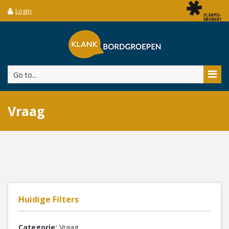
Login
Go to...
Vraag
Huidige Filters
Categorie:
Vraag