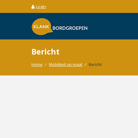
Login
Bericht
Home
/
Mobiliteit op maat
/
Bericht