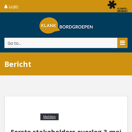
Login
Go to...
Bericht
Melden
Eerste stakeholders overleg 3 mei