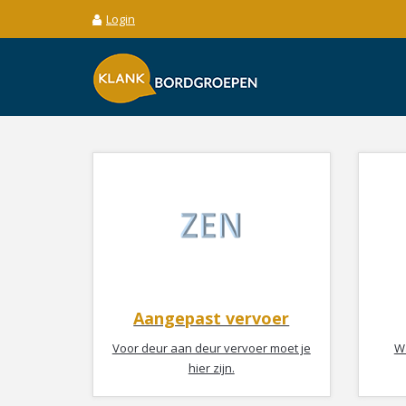
Login
Aangepast vervoer
Voor deur aan deur vervoer moet je
Wa
hier zijn.