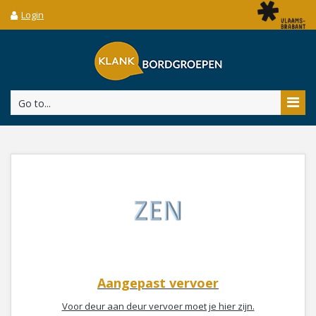
Login
Go to...
Aangepast vervoer
Voor deur aan deur vervoer moet je hier zijn.