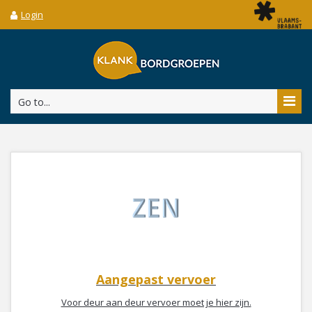
Login
Go to...
Aangepast vervoer
Voor deur aan deur vervoer moet je hier zijn.